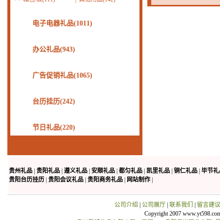
电子电器礼品(1011)
办公礼品(943)
广告促销礼品(1065)
台历挂历(242)
节日礼品(220)
贵州礼品
|
贵阳礼品
|
遵义礼品
|
安顺礼品
|
都匀礼品
|
凯里礼品
|
铜仁礼品
|
毕节礼
贵阳台历挂历
|
贵阳会议礼品
|
贵阳商务礼品
|
网站制作
|
公司介绍
|
公司展厅
|
联系我们
|
留言建
Copyright 2007 www.yt598.co