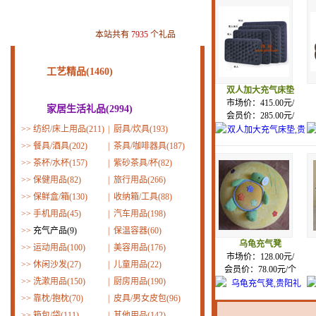
本站共有
7935
个礼品
工艺精品(1460)
双人加大充气床垫
市场价：415.00元/
家居生活礼品(2994)
会员价：285.00元/
>>
纺织/床上用品(211)
|
厨具/炊具(193)
>>
餐具/酒具(202)
|
茶具/咖啡器具(187)
>>
茶杯/水杯(157)
|
紫砂茶具/杯(82)
>>
保健用品(82)
|
旅行用品(266)
>>
保鲜盒/箱(130)
|
收纳箱/工具(88)
>>
手机用品(45)
|
汽车用品(198)
>>
充气产品(9)
|
保温容器(60)
乌龟充气凳
>>
运动用品(100)
|
美容用品(176)
市场价：128.00元/
>>
休闲沙发(27)
|
儿童用品(22)
会员价：78.00元/个
>>
洗漱用品(150)
|
厨房用品(190)
>>
靠枕/抱枕(70)
|
皮具/男女皮包(96)
>>
箱包/袋(111)
|
其他用品(142)