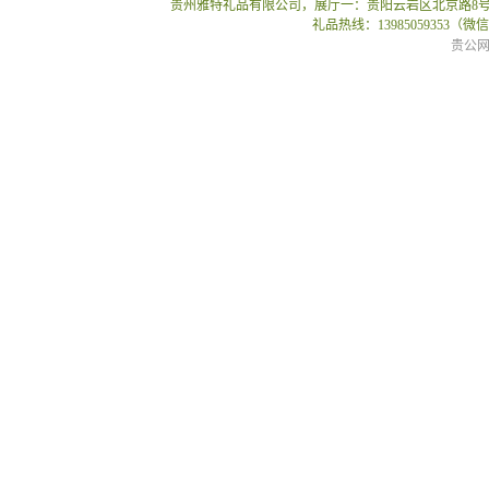
贵州雅特礼品有限公司，展厅一：贵阳云岩区北京路8号贵
礼品热线：13985059353（
贵公网安