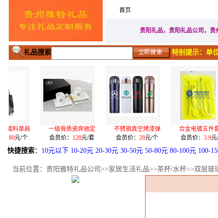
首页
家居生活礼品
广告促
贵阳礼品，贵阳礼品公司，贵
礼品搜索
特别提示：单位
一级骨质瓷奔驰定
不锈钢真空烤漆弹
合金电镀五件套（
希诺7
会员价：
128
元/套
会员价：
28
元/个
会员价：
3.9
元/套
会员价
快捷搜索
：
10元以下
10-20元
20-30元
30-50元
50-80元
80-100元
100-1
当前位置：
贵阳雅特礼品公司
>>
家居生活礼品
>>
茶杯/水杯
>>双层玻