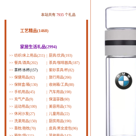
本站共有
7935
个礼品
工艺精品(1460)
家居生活礼品(2994)
>>
纺织/床上用品(211)
|
厨具/炊具(193)
>>
餐具/酒具(202)
|
茶具/咖啡器具(187)
>>
茶杯/水杯(157)
|
紫砂茶具/杯(82)
>>
保健用品(82)
|
旅行用品(266)
>>
保鲜盒/箱(130)
|
收纳箱/工具(88)
>>
手机用品(45)
|
汽车用品(198)
>>
充气产品(9)
|
保温容器(60)
>>
运动用品(100)
|
美容用品(176)
>>
休闲沙发(27)
|
儿童用品(22)
>>
洗漱用品(150)
|
厨房用品(190)
>>
靠枕/抱枕(70)
|
皮具/男女皮包(96)
>>
箱包/袋(111)
|
其他用品(142)