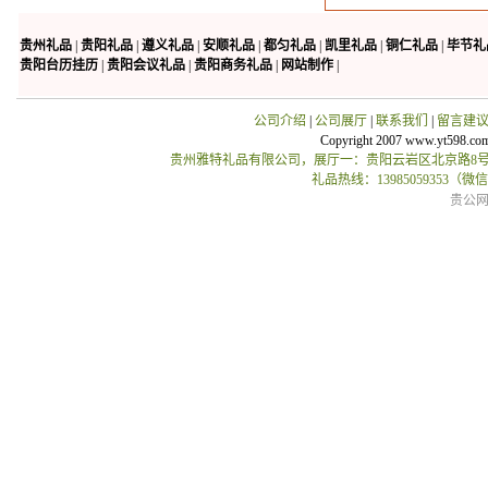
贵州礼品
|
贵阳礼品
|
遵义礼品
|
安顺礼品
|
都匀礼品
|
凯里礼品
|
铜仁礼品
|
毕节礼
贵阳台历挂历
|
贵阳会议礼品
|
贵阳商务礼品
|
网站制作
|
公司介绍
|
公司展厅
|
联系我们
|
留言建
Copyright 2007 www.yt598.co
贵州雅特礼品有限公司，展厅一：贵阳云岩区北京路8号贵
礼品热线：13985059353（
贵公网安