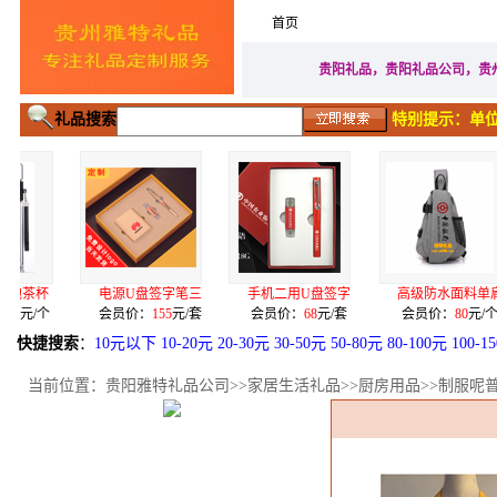
首页
家居生活礼品
广告促
贵阳礼品，贵阳礼品公司，贵
礼品搜索
特别提示：单位
电源U盘签字笔三
手机二用U盘签字
高级防水面料单肩
一级骨质
会员价：
155
元/套
会员价：
68
元/套
会员价：
80
元/个
会员价：
快捷搜索
：
10元以下
10-20元
20-30元
30-50元
50-80元
80-100元
100-1
当前位置：
贵阳雅特礼品公司
>>
家居生活礼品
>>
厨房用品
>>制服呢