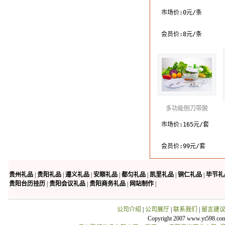
市场价:0元/条
会员价:8元/条
多功能刨刀带脱
市场价:165元/套
会员价:99元/套
贵州礼品
|
贵阳礼品
|
遵义礼品
|
安顺礼品
|
都匀礼品
|
凯里礼品
|
铜仁礼品
|
毕节礼
贵阳台历挂历
|
贵阳会议礼品
|
贵阳商务礼品
|
网站制作
|
公司介绍
|
公司展厅
|
联系我们
|
留言建
Copyright 2007 www.yt598.co