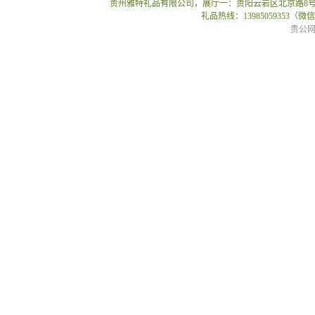
贵州雅特礼品有限公司，展厅一：贵阳云岩区北京路8号贵
礼品热线：13985059353（
贵公网安