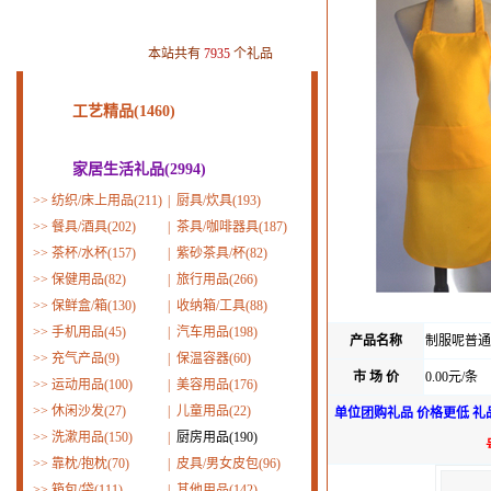
本站共有
7935
个礼品
工艺精品(1460)
家居生活礼品(2994)
>>
纺织/床上用品(211)
|
厨具/炊具(193)
>>
餐具/酒具(202)
|
茶具/咖啡器具(187)
>>
茶杯/水杯(157)
|
紫砂茶具/杯(82)
>>
保健用品(82)
|
旅行用品(266)
>>
保鲜盒/箱(130)
|
收纳箱/工具(88)
>>
手机用品(45)
|
汽车用品(198)
产品名称
制服呢普通
>>
充气产品(9)
|
保温容器(60)
市 场 价
0.00元/条
>>
运动用品(100)
|
美容用品(176)
>>
休闲沙发(27)
|
儿童用品(22)
单位团购礼品 价格更低 礼
>>
洗漱用品(150)
|
厨房用品(190)
>>
靠枕/抱枕(70)
|
皮具/男女皮包(96)
>>
箱包/袋(111)
|
其他用品(142)